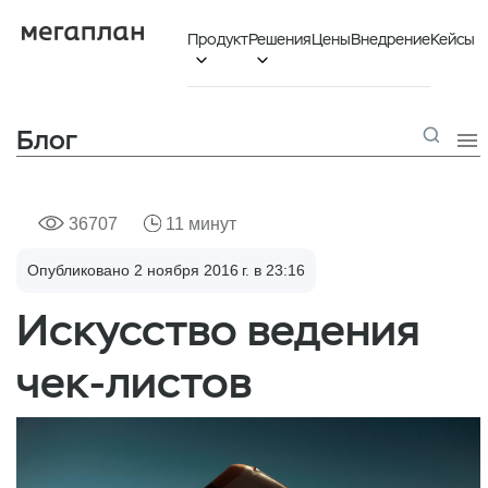
Продукт
Решения
Цены
Внедрение
Кейсы


Блог

36707
11 минут
Опубликовано 2 ноября 2016 г. в 23:16
Искусство ведения
чек-листов