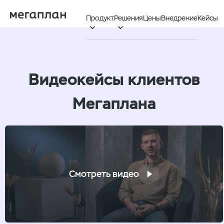
Продукт
Решения
Цены
Внедрение
Кейсы


Видеокейсы клиентов
Мегаплана
Смотреть видео