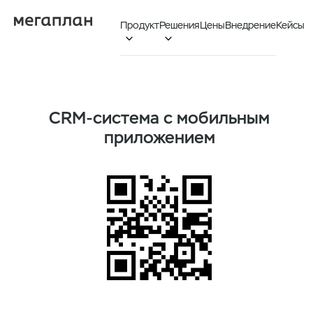
Продукт
Решения
Цены
Внедрение
Кейсы


CRM-система с мобильным
приложением