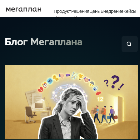
Продукт
Решения
Цены
Внедрение
Кейсы


Блог Мегаплана
