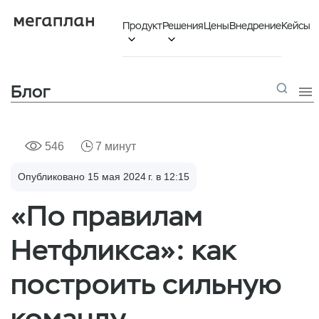
Продукт
Решения
Цены
Внедрение
Кейсы


Блог

546
7 минут
Опубликовано 15 мая 2024 г. в 12:15
«‎По правилам
Нетфликса»: как
построить сильную
команду