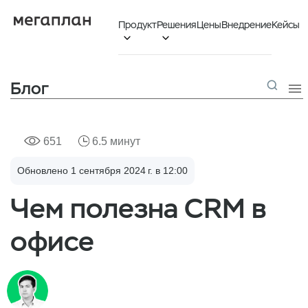
Продукт
Решения
Цены
Внедрение
Кейсы


Блог

651
6.5 минут
Обновлено 1 сентября 2024 г. в 12:00
Чем полезна CRM в
офисе