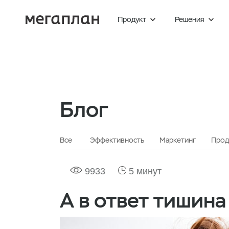
Продукт
Решения


Блог
Все
Эффективность
Маркетинг
Прод
9933
5 минут
А в ответ тишина