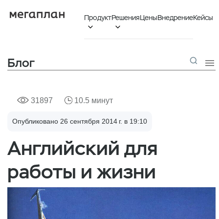
Продукт
Решения
Цены
Внедрение
Кейсы


Блог

31897
10.5 минут
Опубликовано 26 сентября 2014 г. в 19:10
Английский для
работы и жизни