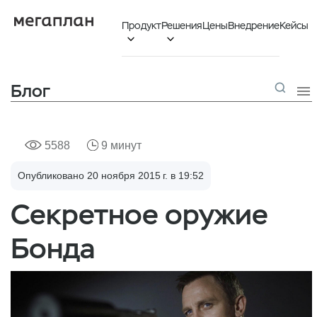
Продукт
Решения
Цены
Внедрение
Кейсы


Блог

5588
9 минут
Опубликовано 20 ноября 2015 г. в 19:52
Секретное оружие
Бонда