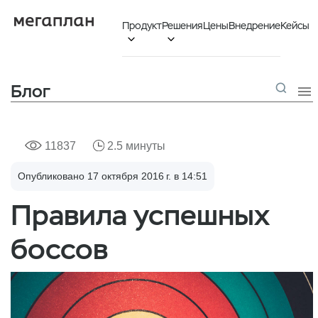
Продукт
Решения
Цены
Внедрение
Кейсы


Блог

11837
2.5 минуты
Опубликовано 17 октября 2016 г. в 14:51
Правила успешных
боссов