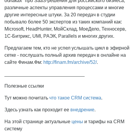
облаках" про SaaS-решения для российского бизнеса,
различные аспекты управления процессами и многие
другие интересные штуки. За 20 передач в студии
побывало более 50 экспертов из таких компаний как:
Microsoft, HeadHunter, МойСклад, МоеДело, Техносерв,
1С-Битрикс, UMI, РАЭК, Parallels и многих других.
Предлагаем тем, кто не успел услышать цикл в эфирной
сетке - послушать полный архив передач в онлайне на
сайте Финам.Фм:
http://finam.fm/archive/52/
.
______________________________
Полезные ссылки
Тут можно почитать
что такое CRM система
.
Здесь узнать как проходит ее
внедрение
.
На этой странице актуальные
цены
и тарифы на CRM
систему