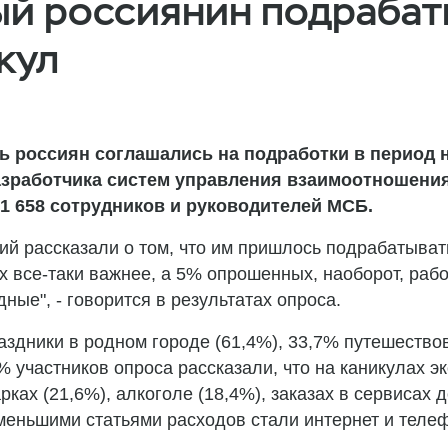
й россиянин подрабат
кул
ть россиян соглашались на подработки в период 
азработчика систем управления взаимоотношения
 1 658 сотрудников и руководителей МСБ.
ий рассказали о том, что им пришлось подрабатыват
их все-таки важнее, а 5% опрошенных, наоборот, раб
ые", - говорится в результатах опроса.
дники в родном городе (61,4%), 33,7% путешествова
8% участников опроса рассказали, что на каникулах 
рках (21,6%), алкоголе (18,4%), заказах в сервисах 
именьшими статьями расходов стали интернет и телеф