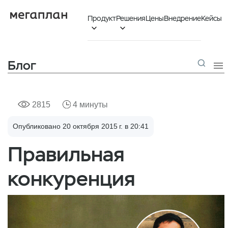
Продукт
Решения
Цены
Внедрение
Кейсы


Блог

2815
4 минуты
Опубликовано 20 октября 2015 г. в 20:41
Правильная
конкуренция