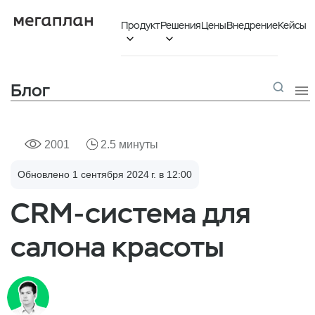
Продукт
Решения
Цены
Внедрение
Кейсы


Блог

2001
2.5 минуты
Обновлено 1 сентября 2024 г. в 12:00
CRM-система для
салона красоты