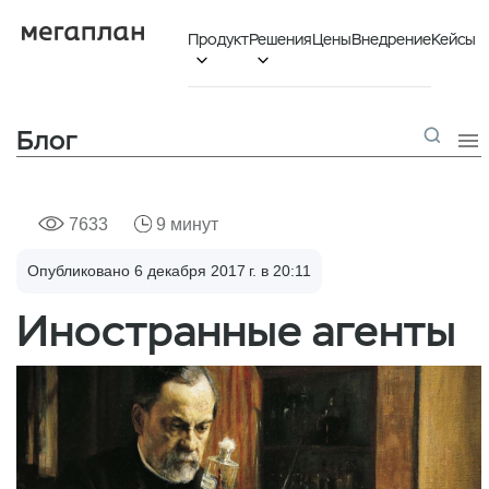
Продукт
Решения
Цены
Внедрение
Кейсы


Блог

7633
9 минут
Опубликовано 6 декабря 2017 г. в 20:11
Иностранные агенты