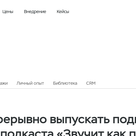
Цены
Внедрение
Кейсы
ажи
Личный опыт
Библиотека
CRM
прерывно выпускать под
подкаста «Звучит как 