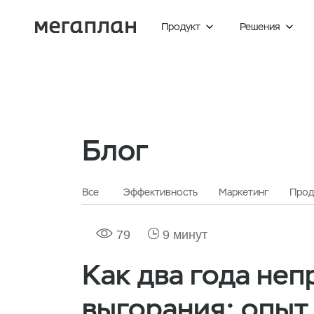
Продукт
Решения


Блог
Все
Эффективность
Маркетинг
Прод
79
9 минут
Как два года не
выгорания: опыт 