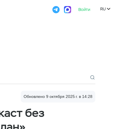

RU
Войти

Обновлено 9 октября 2025 г. в 14:28
каст без
план»