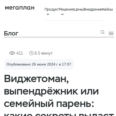
Продукт
Решения
Цены
Внедрение
Кейсы


Блог

411
6.5 минут
Опубликовано 26 июня 2024 г. в 17:07
Виджетоман,
выпендрёжник или
семейный парень:
какие секреты выдаст