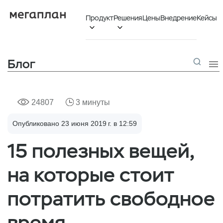
Продукт
Решения
Цены
Внедрение
Кейсы


Блог

24807
3 минуты
Опубликовано 23 июня 2019 г. в 12:59
15 полезных вещей,
на которые стоит
потратить свободное
время