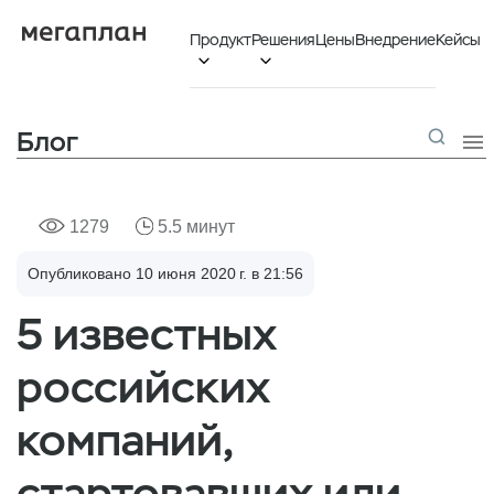
Продукт
Решения
Цены
Внедрение
Кейсы


Блог

1279
5.5 минут
Опубликовано 10 июня 2020 г. в 21:56
5 известных
российских
компаний,
стартовавших или