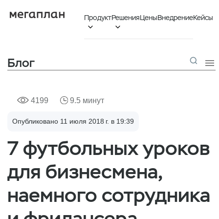
Продукт
Решения
Цены
Внедрение
Кейсы


Блог

4199
9.5 минут
Опубликовано 11 июля 2018 г. в 19:39
7 футбольных уроков
для бизнесмена,
наемного сотрудника
и фрилансера