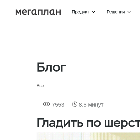
Продукт
Решения


Главная
Блог
Гладить по шерстке
Блог
Все
7553
8.5 минут