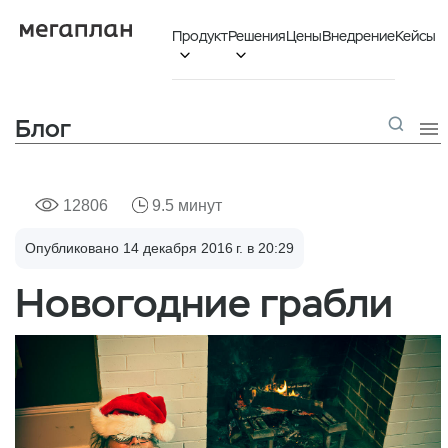
Продукт
Решения
Цены
Внедрение
Кейсы


Блог

12806
9.5 минут
Опубликовано 14 декабря 2016 г. в 20:29
Новогодние грабли