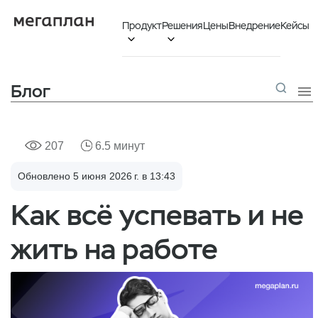
Продукт
Решения
Цены
Внедрение
Кейсы


Блог

207
6.5 минут
Обновлено 5 июня 2026 г. в 13:43
Как всё успевать и не
жить на работе