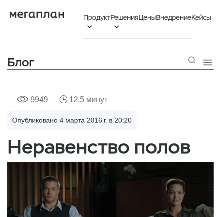
Продукт
Решения
Цены
Внедрение
Кейсы


Блог

9949
12.5 минут
Опубликовано 4 марта 2016 г. в 20:20
Неравенство полов