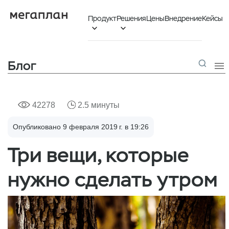
Продукт
Решения
Цены
Внедрение
Кейсы


Блог

42278
2.5 минуты
Опубликовано 9 февраля 2019 г. в 19:26
Три вещи, которые
нужно сделать утром