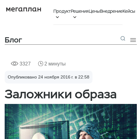
Продукт
Решения
Цены
Внедрение
Кейсы


Блог

3327
2 минуты
Опубликовано 24 ноября 2016 г. в 22:58
Заложники образа