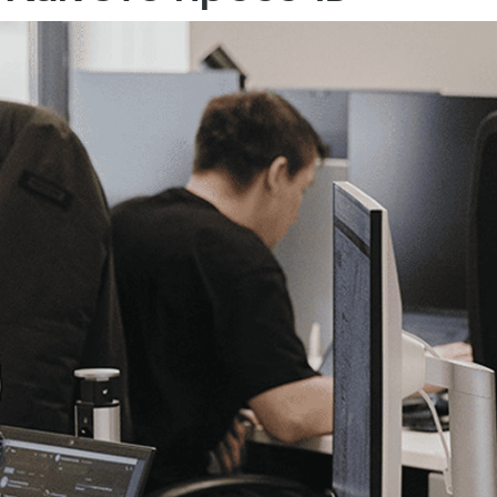
ссии массово манипул
 Как это пресечь