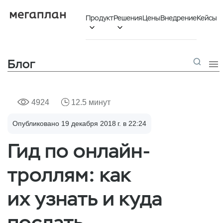
Продукт
Решения
Цены
Внедрение
Кейсы


Блог

4924
12.5 минут
Опубликовано 19 декабря 2018 г. в 22:24
Гид по онлайн-
троллям: как
их узнать и куда
послать