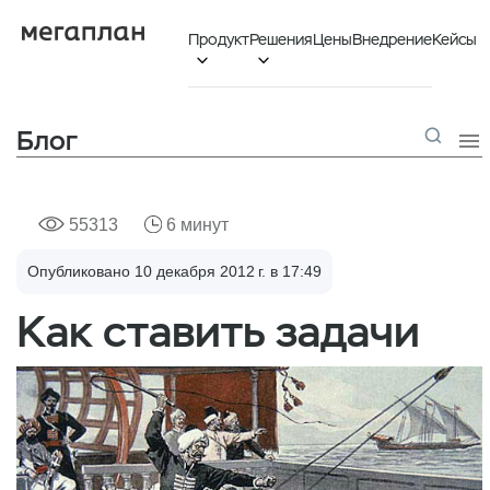
Продукт
Решения
Цены
Внедрение
Кейсы


Блог

55313
6 минут
Опубликовано 10 декабря 2012 г. в 17:49
Как ставить задачи