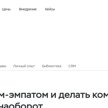
Цены
Внедрение
Кейсы
ажи
Личный опыт
Библиотека
CRM
м-эмпатом и делать ко
 наоборот