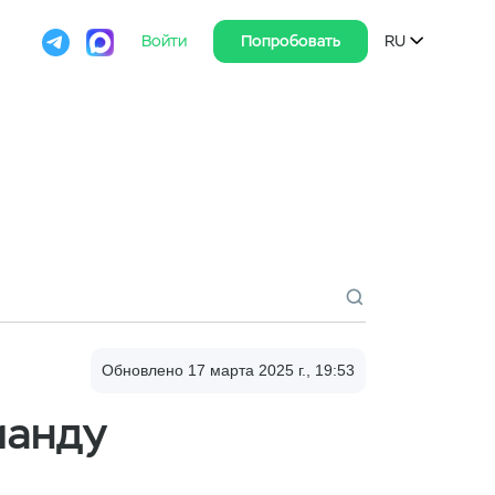

Войти
Попробовать
RU

Обновлено 17 марта 2025 г., 19:53
манду