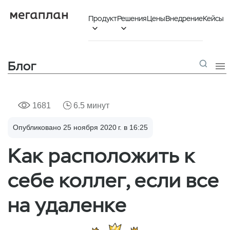
Продукт
Решения
Цены
Внедрение
Кейсы


Блог

1681
6.5 минут
Опубликовано 25 ноября 2020 г. в 16:25
Как расположить к
себе коллег, если все
на удаленке