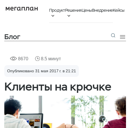
Продукт
Решения
Цены
Внедрение
Кейсы


Блог

8670
8.5 минут
Опубликовано 31 мая 2017 г. в 21:21
Клиенты на крючке