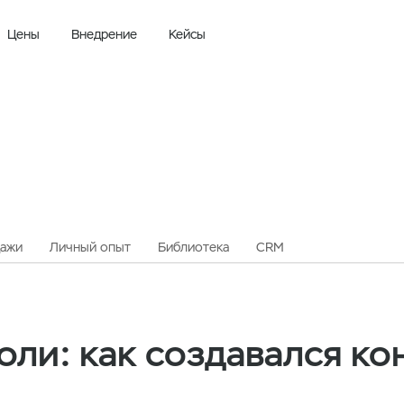
Цены
Внедрение
Кейсы
Шоколадные короли: как создавался кондитерский рынок России
ажи
Личный опыт
Библиотека
CRM