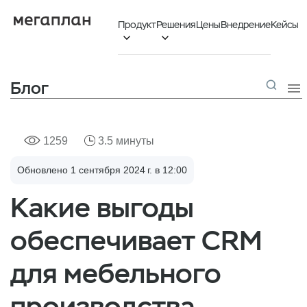
Продукт
Решения
Цены
Внедрение
Кейсы


Блог

1259
3.5 минуты
Обновлено 1 сентября 2024 г. в 12:00
Какие выгоды
обеспечивает CRM
для мебельного
производства